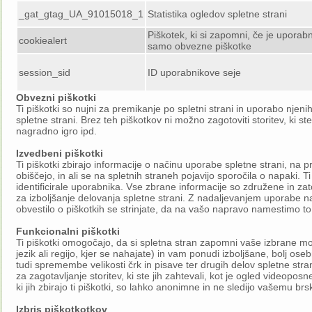
_gat_gtag_UA_91015018_1
Statistika ogledov spletne strani
Piškotek, ki si zapomni, če je uporabni
cookiealert
samo obvezne piškotke
session_sid
ID uporabnikove seje
Obvezni piškotki
Ti piškotki so nujni za premikanje po spletni strani in uporabo njen
spletne strani. Brez teh piškotkov ni možno zagotoviti storitev, ki st
nagradno igro ipd.
Izvedbeni piškotki
Ti piškotki zbirajo informacije o načinu uporabe spletne strani, na 
obiščejo, in ali se na spletnih straneh pojavijo sporočila o napaki. Ti 
identificirale uporabnika. Vse zbrane informacije so združene in za
za izboljšanje delovanja spletne strani. Z nadaljevanjem uporabe na
obvestilo o piškotkih se strinjate, da na vašo napravo namestimo to 
Funkcionalni piškotki
Ti piškotki omogočajo, da si spletna stran zapomni vaše izbrane m
jezik ali regijo, kjer se nahajate) in vam ponudi izboljšane, bolj ose
tudi spremembe velikosti črk in pisave ter drugih delov spletne strani
za zagotavljanje storitev, ki ste jih zahtevali, kot je ogled videopos
ki jih zbirajo ti piškotki, so lahko anonimne in ne sledijo vašemu br
Izbris piškotkotkov