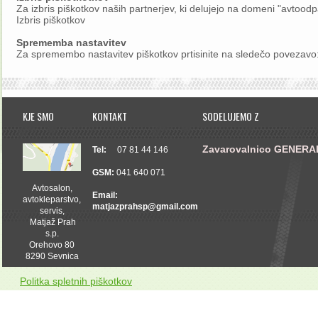
Za izbris piškotkov naših partnerjev, ki delujejo na domeni "avtoodp
Izbris piškotkov
Sprememba nastavitev
Za spremembo nastavitev piškotkov prtisinite na sledečo povezavo
KJE SMO
KONTAKT
SODELUJEMO Z
Zavarovalnico GENERA
Tel:
07 81 44 146
GSM:
041 640 071
Avtosalon,
Email:
avtokleparstvo,
matjazprahsp@gmail.com
servis,
Matjaž Prah
s.p.
Orehovo 80
8290 Sevnica
Politka spletnih piškotkov