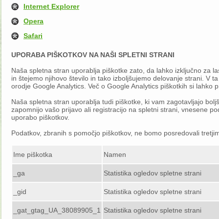
Internet Explorer
Opera
Safari
UPORABA PIŠKOTKOV NA NAŠI SPLETNI STRANI
Naša spletna stran uporablja piškotke zato, da lahko izključno za 
in štejemo njihovo število in tako izboljšujemo delovanje strani. V 
orodje Google Analytics. Več o Google Analytics piškotkih si lahko
Naša spletna stran uporablja tudi piškotke, ki vam zagotavljajo bolj
zapomnijo vašo prijavo ali registracijo na spletni strani, vnesene po
uporabo piškotkov.
Podatkov, zbranih s pomočjo piškotkov, ne bomo posredovali tretj
Ime piškotka
Namen
_ga
Statistika ogledov spletne strani
_gid
Statistika ogledov spletne strani
_gat_gtag_UA_38089905_1
Statistika ogledov spletne strani