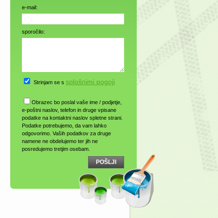
e-mail:
sporočilo:
splošnimi pogoji
Strinjam se s
Obrazec bo poslal vaše ime / podjetje,
e-poštni naslov, telefon in druge vpisane
podatke na kontaktni naslov spletne strani.
Podatke potrebujemo, da vam lahko
odgovorimo. Vaših podatkov za druge
namene ne obdelujemo ter jih ne
posredujemo tretjim osebam.
POŠLJI