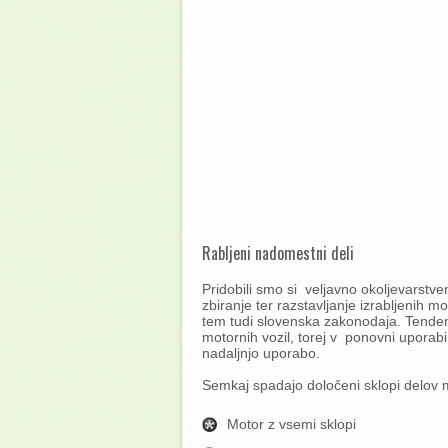
Rabljeni nadomestni deli
Pridobili smo si veljavno okoljevarstve
zbiranje ter razstavljanje izrabljenih m
tem tudi slovenska zakonodaja. Tendenca
motornih vozil, torej v ponovni uporab
nadaljnjo uporabo.
Semkaj spadajo določeni sklopi delov m
Motor z vsemi sklopi