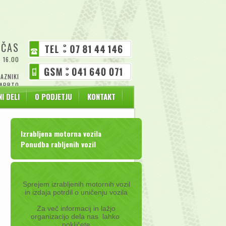
 ČAS
- 16.00
AZNIKI
APRTO
I DELI
O PODJETJU
KONTAKT
Izrabljena motorna vozila
Ponudba rabljenih vozil
Sprejem izrabljenih motornih vozil
in izdaja potrdil o uničenju vozila
Za več informacij in lažjo
organizacijo dela nas lahko
pokličete