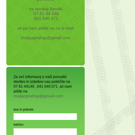
na spodnji številki
07 81 44 146
041 640 071
ali pa nam pišite na na e-mail
matjazprahsp@gmail.com
Za več informacij o naši ponudbi
storitev in izdelkov nas pokličite na
07 81 44146 , 041 640 071 ali nam
pišite na
matjazprahsp@gmail.com
ime in priimek:
telefon: