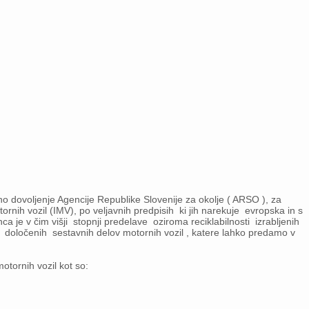
no dovoljenje Agencije Republike Slovenije za okolje ( ARSO ), za
otornih vozil (IMV), po veljavnih predpisih ki jih narekuje evropska in s
 je v čim višji stopnji predelave oziroma reciklabilnosti izrabljenih
i določenih sestavnih delov motornih vozil , katere lahko predamo v
otornih vozil kot so: