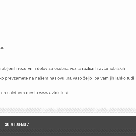
mas
abljenih rezervnih delov za osebna vozila različnih avtomobilskih
ko prevzamete na našem naslovu ,na vašo željo pa vam jih lahko tudi
i na spletnem mestu www.avtoklik.si
SODELUJEMO Z